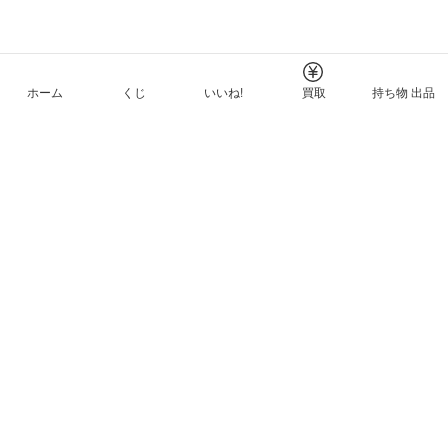
ホーム
くじ
いいね!
買取
持ち物 出品
メルカリNFTについて
ヘルプとガイド
プライバシーと利用規約
© Mercari, Inc.