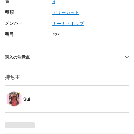
賞
B
種類
アザーカット
メンバー
ナーナ・ポップ
番号
#27
購入の注意点
持ち主
Sui