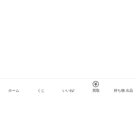
ホーム
くじ
いいね!
買取
持ち物 出品
メルカリNFTについて