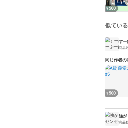
500
¥
似ている
すーぱ
商品
同じ作者の
500
¥
強がり
商品