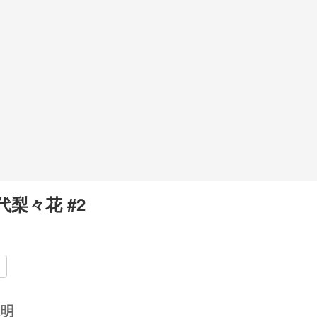
代梨々花 #2
明