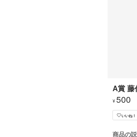
A賞 藤
500
¥
いいね！
商品の説