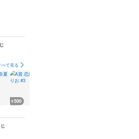
くじ
すべて見る
500
333
555
555
¥
¥
¥
¥
くじ