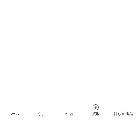
ホーム
くじ
いいね!
買取
持ち物 出品