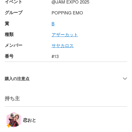
イベント
@JAM EXPO 2025
グループ
POPPiNG EMO
賞
B
種類
アザーカット
メンバー
サヤカロス
番号
#13
購入の注意点
持ち主
恋おと