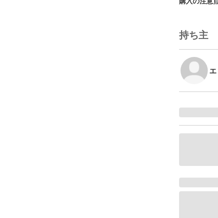
購入の注意
持ち主
エ