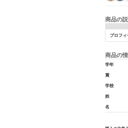
商品の説
プロフィ
商品の情
学年
賞
学校
姓
名