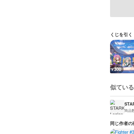
くじを引く
300
¥
似ている
STA
商品
同じ作者の