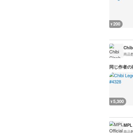
200
¥
Chib
商品
同じ作者の
5,300
¥
MPL 
商品