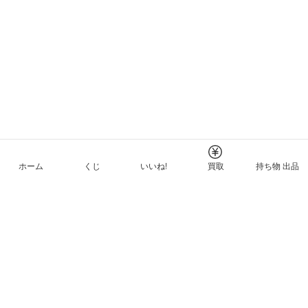
ホーム
くじ
いいね!
買取
持ち物 出品
メルカリNFTについて
ヘルプとガイド