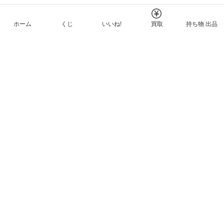
ホーム
くじ
いいね!
買取
持ち物 出品
メルカリNFTについて
ヘルプとガイド
プライバシーと利用規約
© Mercari, Inc.