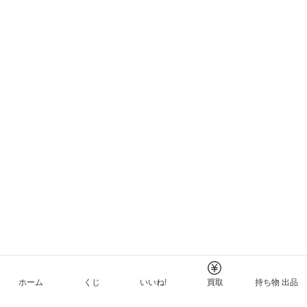
ホーム
くじ
いいね!
買取
持ち物 出品