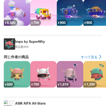
8,400
700
900
900
¥
¥
¥
¥
Imps by SuperNfty
商品数
304
同じ作者の商品
すべて見る
600
700
1,610
1,350
¥
¥
¥
¥
ASM AIFA All-Stars