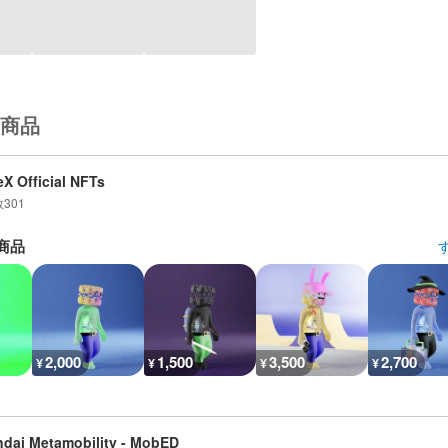
商品
X Official NFTs
数
301
商品
2,000
1,500
3,500
2,700
¥
¥
¥
¥
dai Metamobility - MobED