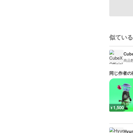
似ている
Cube
商品
同じ作者の
1,500
¥
Hyun