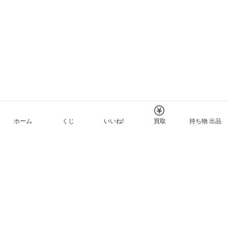
ホーム
くじ
いいね!
買取
持ち物 出品
メルカリNFTについて
ヘルプとガイド