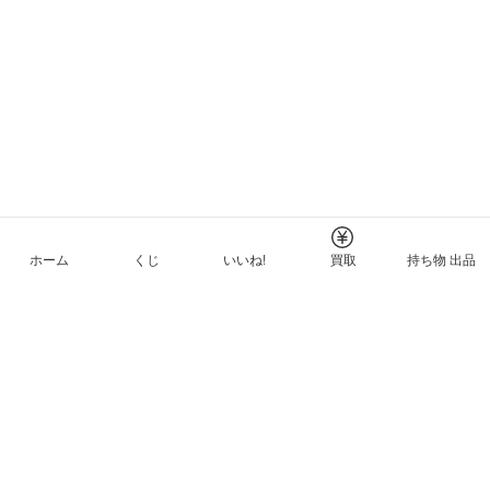
ホーム
くじ
いいね!
買取
持ち物 出品
メルカリNFTについて
ヘルプとガイド