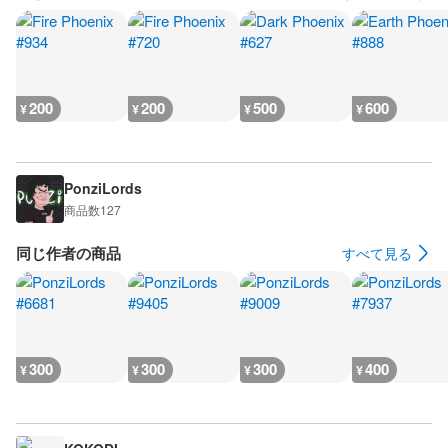
200
200
500
600
¥
¥
¥
¥
PonziLords
商品数
127
同じ作者の商品
すべて見る
300
300
300
400
¥
¥
¥
¥