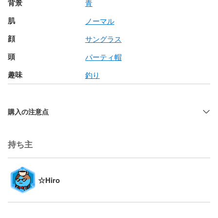
背景
青
肌
ノーマル
顔
サングラス
頭
パーティ帽
趣味
釣り
購入の注意点
持ち主
☆Hiro