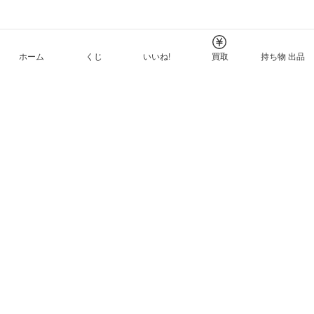
ホーム
くじ
いいね!
買取
持ち物 出品
メルカリNFTについて
ヘルプとガイド
プライバシーと利用規約
© Mercari, Inc.