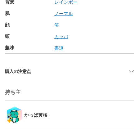
背景
レインボー
肌
ノーマル
顔
笑
頭
カッパ
趣味
書道
購入の注意点
持ち主
かっぱ黄桜