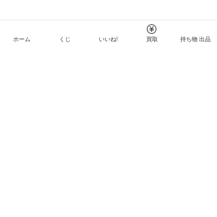
ホーム
くじ
いいね!
買取
持ち物 出品
メルカリNFTについて
ヘルプとガイド
プライバシーと利用規約
© Mercari, Inc.