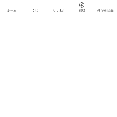
ホーム
くじ
いいね!
買取
持ち物 出品
メルカリNFTについて
ヘルプとガイド
プライバシーと利用規約
© Mercari, Inc.