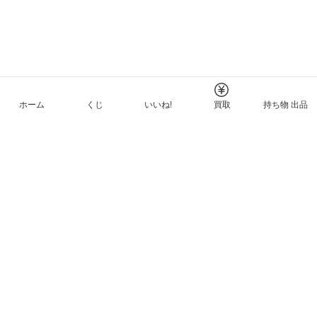
ホーム
くじ
いいね!
買取
持ち物 出品
メルカリNFTについて
ヘルプとガイド
プライバシーと利用規約