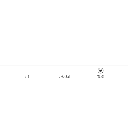
くじ
いいね!
買取
Tについて
イド