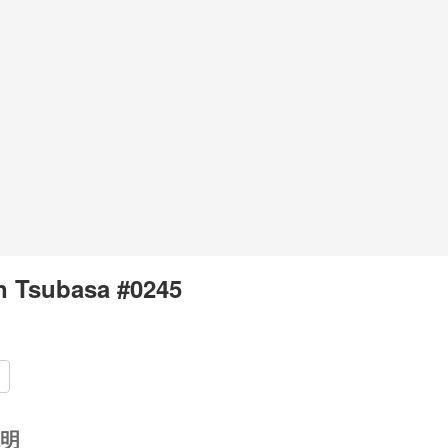
n Tsubasa #0245
1
明