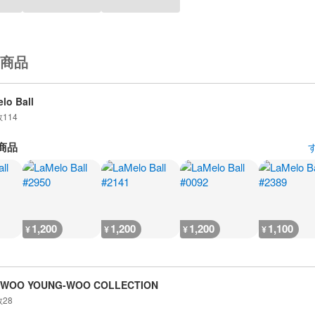
商品
lo Ball
数
114
商品
1,200
1,200
1,200
1,100
¥
¥
¥
¥
 WOO YOUNG-WOO COLLECTION
数
28