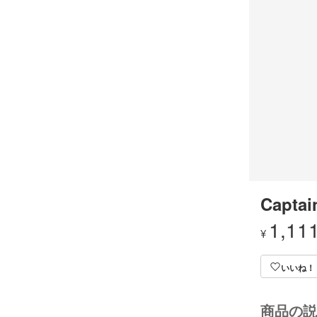
Captai
1,11
¥
いいね！
商品の説