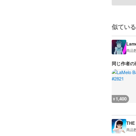
似ている
Lame
商品
同じ作者の
1,400
¥
THE
商品