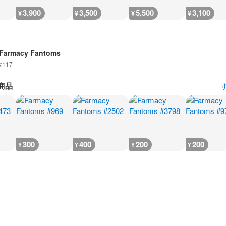
3,900
3,500
5,500
3,100
¥
¥
¥
¥
Farmacy Fantoms
数
117
商品
300
400
200
200
¥
¥
¥
¥