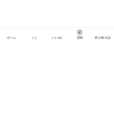
ホーム
くじ
いいね!
買取
持ち物 出品
メルカリNFTについて
ヘルプとガイド
プライバシーと利用規約