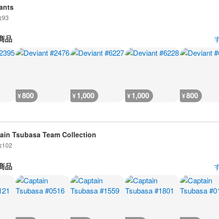
ants
数
93
商品
800
1,000
1,000
800
¥
¥
¥
¥
ain Tsubasa Team Collection
数
102
商品