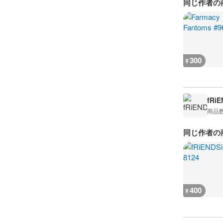
同じ作者の
300
¥
fRiE
商品
同じ作者の
400
¥