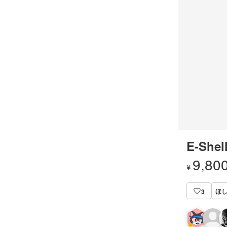
E-Shel
9,80
¥
ほ
3