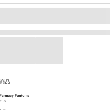
商品
Farmacy Fantoms
数
129