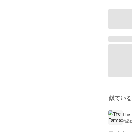
似ている
The 
商品