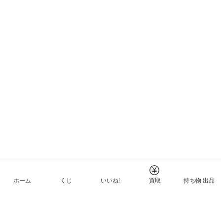
ホーム
くじ
いいね!
買取
持ち物 出品