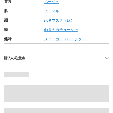
背景
ベージュ
肌
ノーマル
顔
忍者マスク（緑）
頭
触角のカチューシャ
趣味
スニーカー（ローテク）
購入の注意点