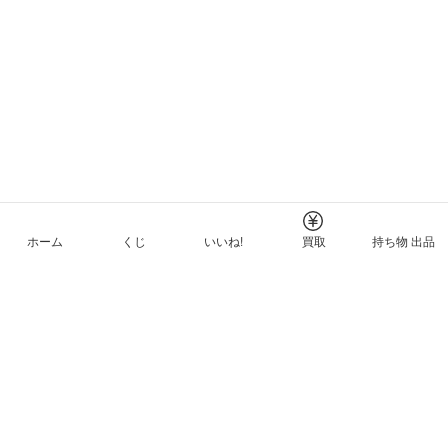
ホーム
くじ
いいね!
買取
持ち物 出品
メルカリNFTについて
ヘルプとガイド