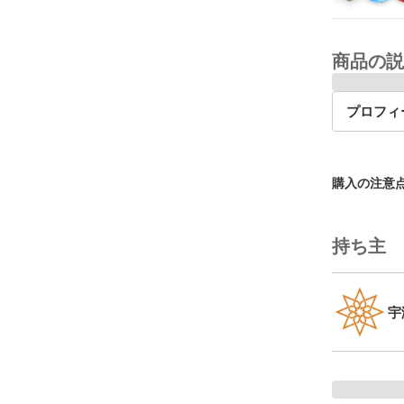
商品の説
プロフィ
購入の注意
持ち主
宇