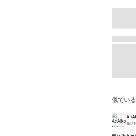
似ている
A:\A
商品