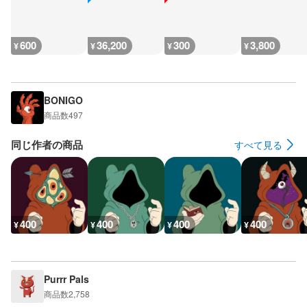
600
36,200
300
3,800
¥
¥
¥
¥
BONIGO
商品数
497
同じ作者の商品
すべて見る
400
400
400
400
¥
¥
¥
¥
Purrr Pals
商品数
2,758