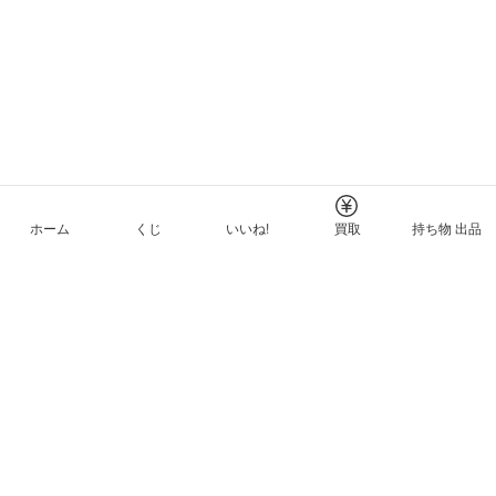
ホーム
くじ
いいね!
買取
持ち物 出品
メルカリNFTについて
ヘルプとガイド
プライバシーと利用規約