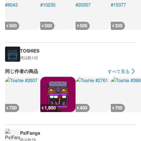
500
500
500
300
¥
¥
¥
¥
TOSHIES
商品数
142
同じ作者の商品
すべて見る
700
1,800
400
700
¥
¥
¥
¥
PxlFangs
商品数
78