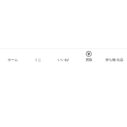
ホーム
くじ
いいね!
買取
持ち物 出品
メルカリNFTについて
ヘルプとガイド
プライバシーと利用規約