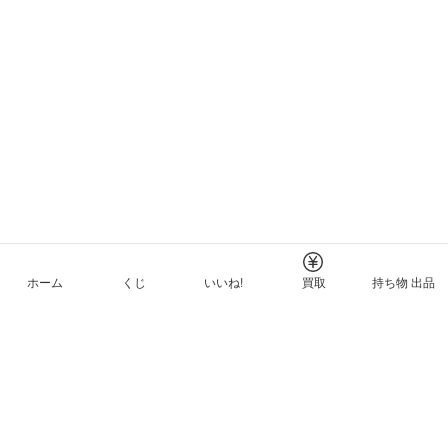
ホーム
くじ
いいね!
買取
持ち物 出品
メルカリNFTについて
ヘルプとガイド