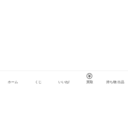
ホーム
くじ
いいね!
買取
持ち物 出品
メルカリNFTについて