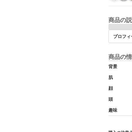
商品の説
プロフィ
商品の情
背景
肌
顔
頭
趣味