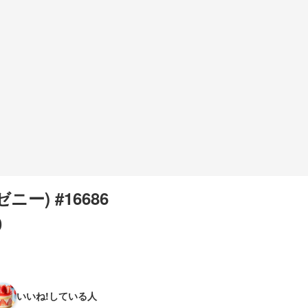
(ゼニー) #16686
0
いいね!している人