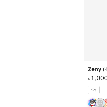
Zeny 
1,00
¥
4