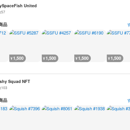
ySpaceFish United
数
57
商品
1,500
1,500
1,500
1,500
¥
¥
¥
¥
shy Squad NFT
数
103
商品