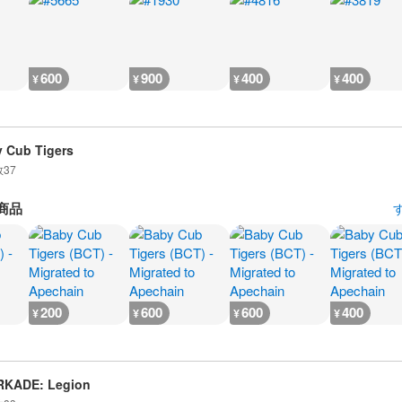
600
900
400
400
¥
¥
¥
¥
 Cub Tigers
数
37
商品
200
600
600
400
¥
¥
¥
¥
RKADE: Legion