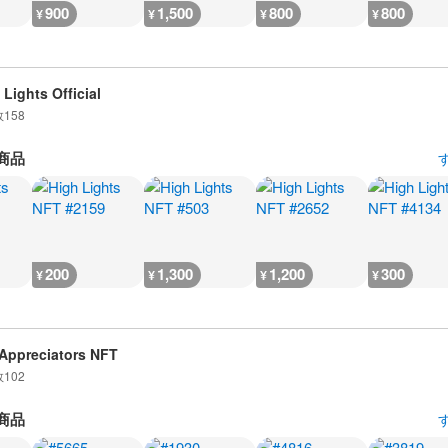
900
1,500
800
800
¥
¥
¥
¥
 Lights Official
数
158
商品
200
1,300
1,200
300
¥
¥
¥
¥
Appreciators NFT
数
102
商品