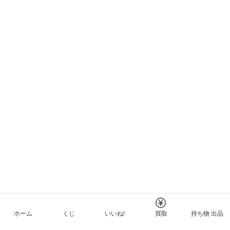
ホーム
くじ
いいね!
買取
持ち物 出品