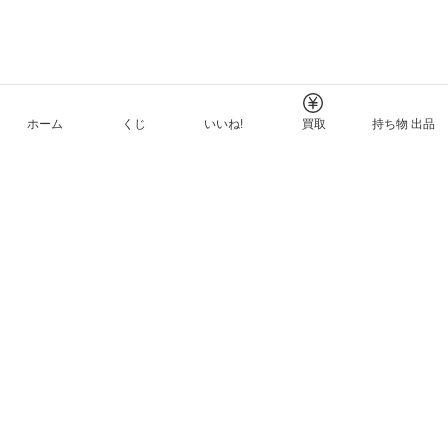
ホーム
くじ
いいね!
買取
持ち物 出品
メルカリNFTについて
ヘルプとガイド
プライバシーと利用規約