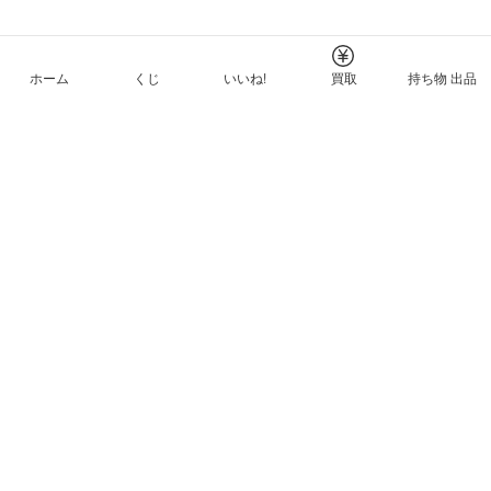
ホーム
くじ
いいね!
買取
持ち物 出品
メルカリNFTについて
ヘルプとガイド
プライバシーと利用規約
© Mercari, Inc.