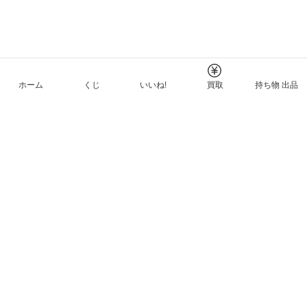
ホーム
くじ
いいね!
買取
持ち物 出品
メルカリNFTについて
ヘルプとガイド
プライバシーと利用規約