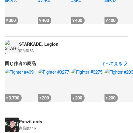
300
400
400
400
¥
¥
¥
¥
STARKADE: Legion
商品数
83
同じ作者の商品
すべて見る
3,700
200
200
200
¥
¥
¥
¥
PonziLords
商品数
116