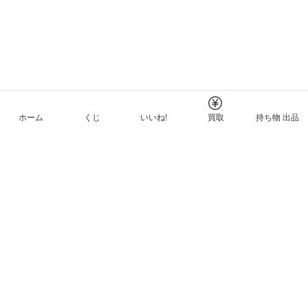
ホーム
くじ
いいね!
買取
持ち物 出品
メルカリNFTについて
ヘルプとガイド
プライバシーと利用規約