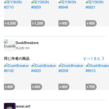
4,500
1,200
400
400
¥
¥
¥
¥
DuskBreakers
商品数
189
同じ作者の商品
すべて見る
400
400
400
700
¥
¥
¥
¥
iamai.wtf