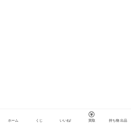
ホーム
くじ
いいね!
買取
持ち物 出品