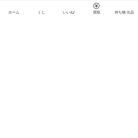
ホーム
くじ
いいね!
買取
持ち物 出品
メルカリNFTについて
ヘルプとガイド
プライバシーと利用規約
© Mercari, Inc.