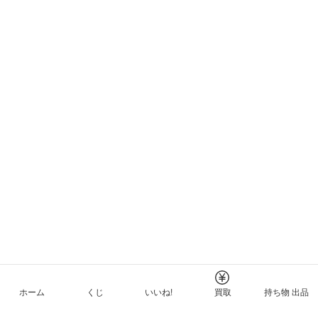
ホーム
くじ
いいね!
買取
持ち物 出品