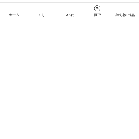
ホーム
くじ
いいね!
買取
持ち物 出品
メルカリNFTについて
ヘルプとガイド
プライバシーと利用規約
© Mercari, Inc.