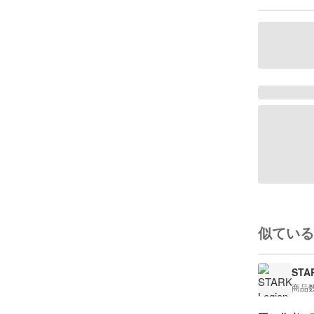
似ている
STA
商品