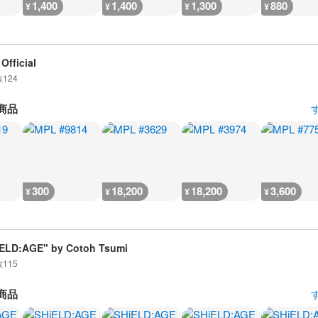
1,400
1,400
1,300
880
¥
¥
¥
¥
Official
数
124
商品
300
18,200
18,200
3,600
¥
¥
¥
¥
ELD:AGE" by Cotoh Tsumi
数
115
商品