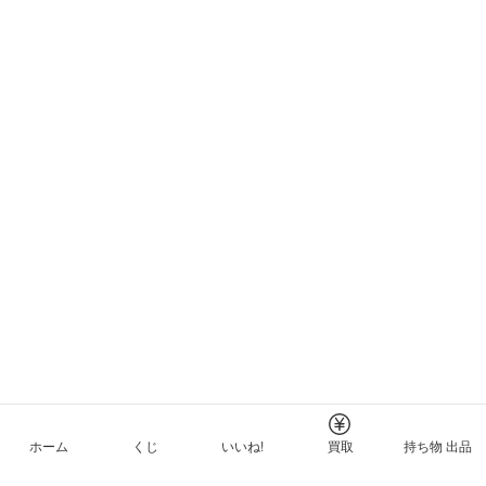
ホーム
くじ
いいね!
買取
持ち物 出品