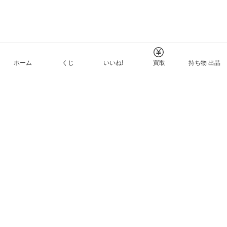
ホーム
くじ
いいね!
買取
持ち物 出品
メルカリNFTについて
ヘルプとガイド
プライバシーと利用規約