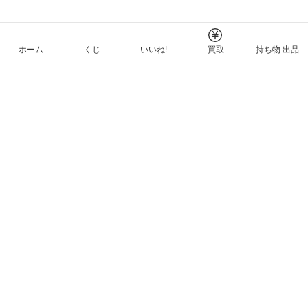
ホーム
くじ
いいね!
買取
持ち物 出品
メルカリNFTについて
ヘルプとガイド
プライバシーと利用規約
© Mercari, Inc.