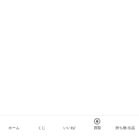
ホーム
くじ
いいね!
買取
持ち物 出品