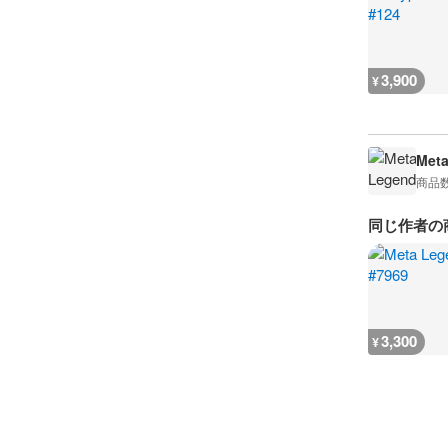
3,900
¥
Met
商品
同じ作者の
3,300
¥