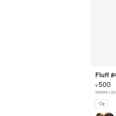
Fluff #
500
¥
2026/8/9 1:32
2