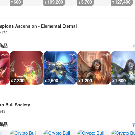
600
109,200
3,700
127,400
¥
¥
¥
¥
pions Ascension - Elemental Eternal
数
172
商品
7,300
2,500
1,200
1,600
¥
¥
¥
¥
to Bull Society
数
43
商品