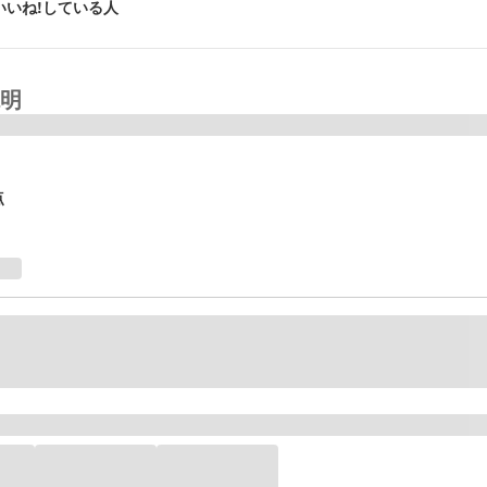
いいね!している人
明
点