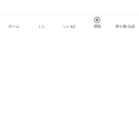
ホーム
くじ
いいね!
買取
持ち物 出品
メルカリNFTについて
ヘルプとガイド
プライバシーと利用規約
© Mercari, Inc.