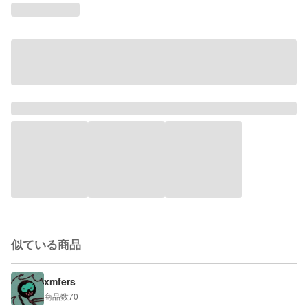
似ている商品
xmfers
商品数
70