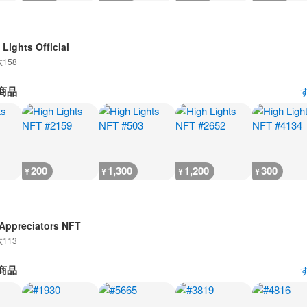
 Lights Official
数
158
商品
200
1,300
1,200
300
¥
¥
¥
¥
Appreciators NFT
数
113
商品