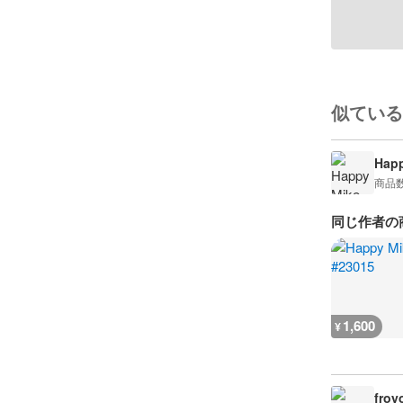
似ている
Happ
商品
同じ作者の
1,600
¥
froy