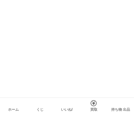
ホーム
くじ
いいね!
買取
持ち物 出品