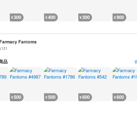
300
400
300
900
¥
¥
¥
¥
Farmacy Fantoms
数
121
商品
500
500
600
600
¥
¥
¥
¥