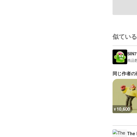
似ている
SIN7
商品
同じ作者の
10,600
¥
The 