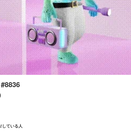
 #8836
0
!している人