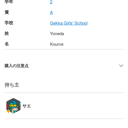
学年
2
賞
A
学校
Gekka Girls' School
姓
Yoneda
名
Koume
購入の注意点
持ち主
サエ