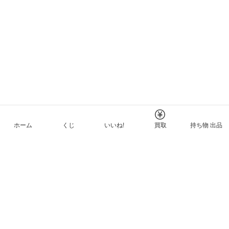
ホーム
くじ
いいね!
買取
持ち物 出品
メルカリNFTについて
ヘルプとガイド