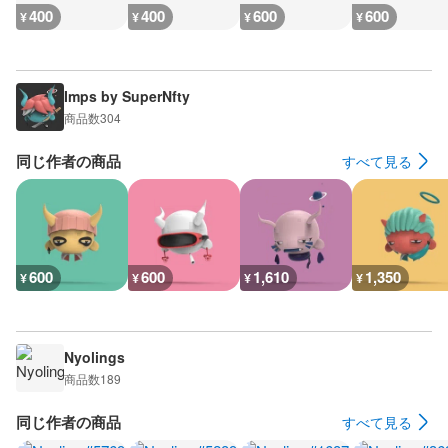
400
400
600
600
¥
¥
¥
¥
Imps by SuperNfty
商品数
304
同じ作者の商品
すべて見る
600
600
1,610
1,350
¥
¥
¥
¥
Nyolings
商品数
189
同じ作者の商品
すべて見る