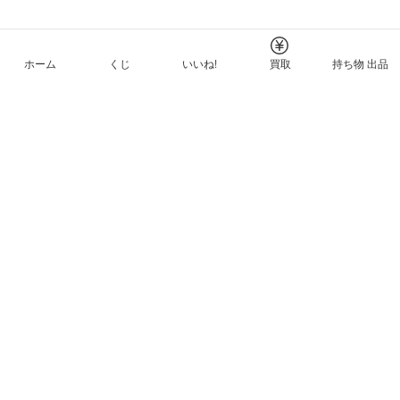
ホーム
くじ
いいね!
買取
持ち物 出品
メルカリNFTについて
ヘルプとガイド
プライバシーと利用規約
© Mercari, Inc.