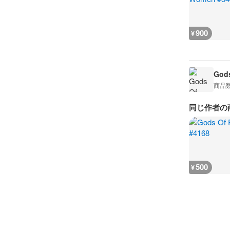
900
¥
Gods
商品
同じ作者の
500
¥