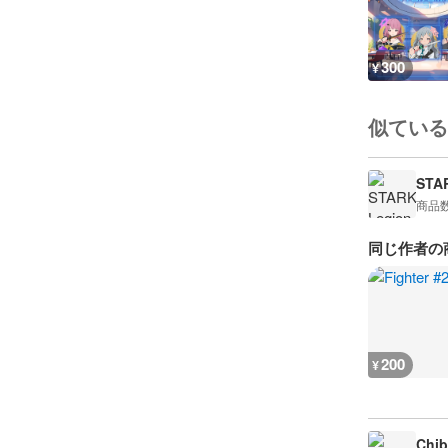
300
¥
似ている
STA
商品
同じ作者の
200
¥
Chib