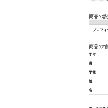
商品の説
プロフィ
商品の情
学年
賞
学校
姓
名