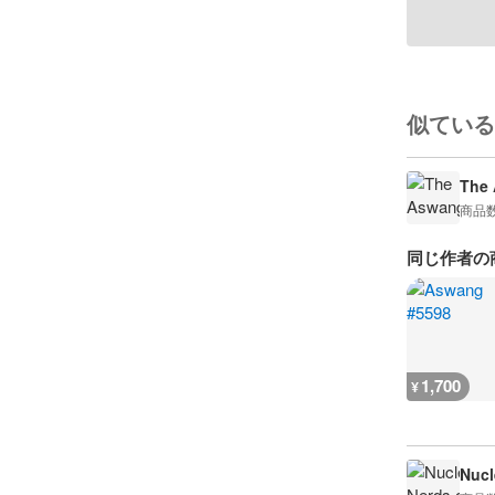
似ている
The 
商品
同じ作者の
1,700
¥
Nucl