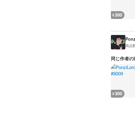
300
¥
Ponz
商品
同じ作者の
300
¥