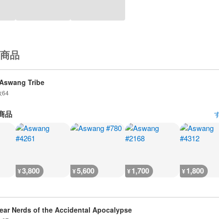
商品
Aswang Tribe
数
64
商品
3,800
5,600
1,700
1,800
¥
¥
¥
¥
ear Nerds of the Accidental Apocalypse